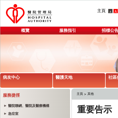
主頁
概覽
服務指引
招標公
病友中心
醫護天地
社區
主頁
其他
服務捷徑
醫院聯網、醫院及醫療機構
急症室