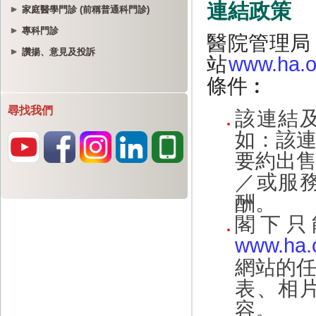
家庭醫學門診 (前稱普通科門診)
專科門診
讚揚、意見及投訴
尋找我們