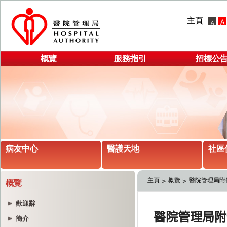
主頁
概覽
服務指引
招標公
病友中心
醫護天地
社區
主頁
概覽
醫院管理局附
概覽
歡迎辭
簡介