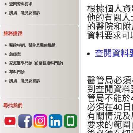
查閱資料要求
讚揚、意見及投訴
服務捷徑
醫院聯網、醫院及醫療機構
急症室
家庭醫學門診 (前稱普通科門診)
專科門診
讚揚、意見及投訴
尋找我們