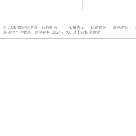
© 2026 醫院管理局 版權所有
版權告示
私隱政策
連結政策
為獲得至佳效果，建議使用 1024 x 768 以上解析度瀏覽