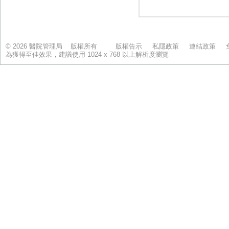
© 2026 醫院管理局 版權所有
版權告示
私隱政策
連結政策
為獲得至佳效果，建議使用 1024 x 768 以上解析度瀏覽