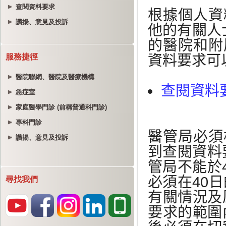
查閱資料要求
讚揚、意見及投訴
服務捷徑
醫院聯網、醫院及醫療機構
急症室
家庭醫學門診 (前稱普通科門診)
專科門診
讚揚、意見及投訴
尋找我們