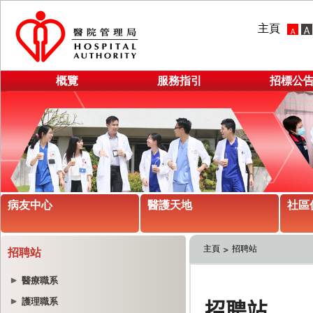
主頁
概覽
服務指引
招標公
病友中心
醫護天地
社區
主頁
招聘站
招聘站
醫療職系
護理職系