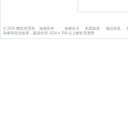
© 2026 醫院管理局 版權所有
版權告示
私隱政策
連結政策
為獲得至佳效果，建議使用 1024 x 768 以上解析度瀏覽