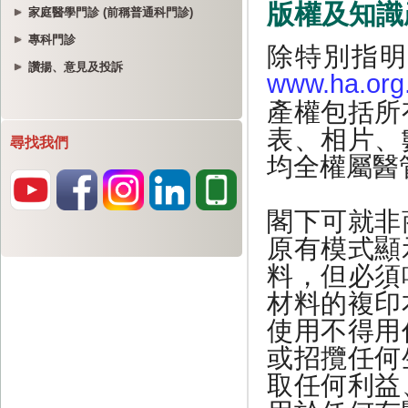
家庭醫學門診 (前稱普通科門診)
專科門診
讚揚、意見及投訴
尋找我們