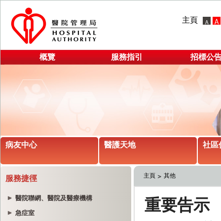
主頁
概覽
服務指引
招標公
病友中心
醫護天地
社區
主頁
其他
服務捷徑
醫院聯網、醫院及醫療機構
急症室