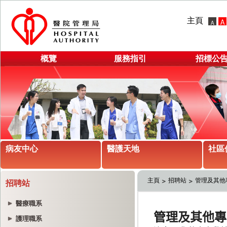
主頁
概覽
服務指引
招標公
病友中心
醫護天地
社區
主頁
招聘站
管理及其他
招聘站
醫療職系
護理職系