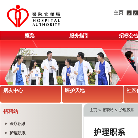
主页
概览
服务指引
招标公
病友中心
医护天地
社区
主页
招聘站
护理职系
招聘站
医疗职系
护理职系