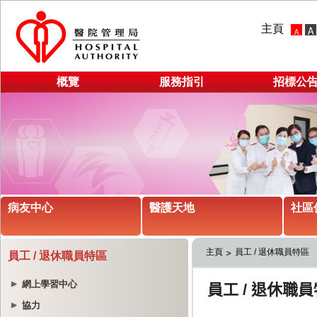
主頁
概覽
服務指引
招標公
病友中心
醫護天地
社區
主頁
員工 / 退休職員特區
員工 / 退休職員特區
網上學習中心
協力