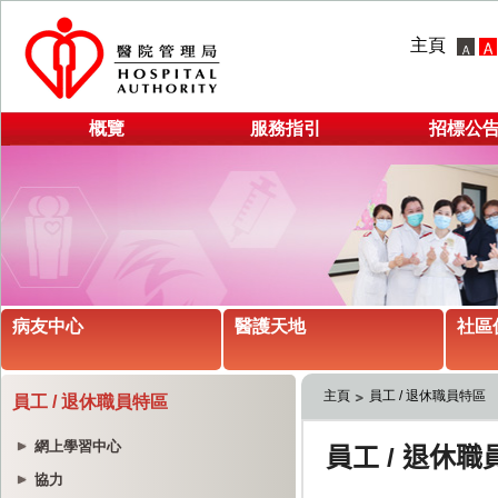
主頁
概覽
服務指引
招標公
病友中心
醫護天地
社區
主頁
員工 / 退休職員特區
員工 / 退休職員特區
網上學習中心
協力