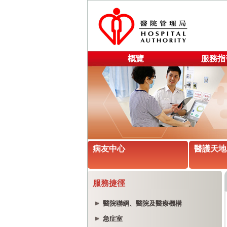
概覽
服務指
病友中心
醫護天地
服務捷徑
醫院聯網、醫院及醫療機構
急症室