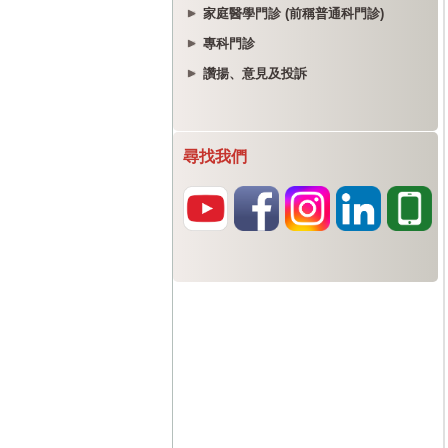
家庭醫學門診 (前稱普通科門診)
專科門診
讚揚、意見及投訴
尋找我們