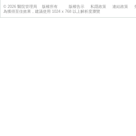
© 2026 醫院管理局 版權所有
版權告示
私隱政策
連結政策
為獲得至佳效果，建議使用 1024 x 768 以上解析度瀏覽