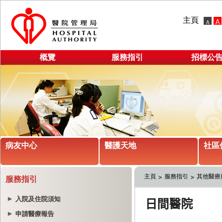
主頁
概覽
服務指引
招標公
病友中心
醫護天地
社區
主頁
服務指引
其他醫療
服務指引
入院及住院須知
申請醫療報告