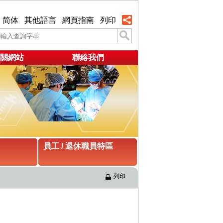
简体
其他語言
網頁指南
列印
關網站
聯絡我們
員工 / 退休職員特區
列印