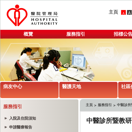
主頁
概覽
服務指引
招標公
病友中心
醫護天地
社區
主頁
服務指引
中醫診所
服務指引
入院及住院須知
申請醫療報告