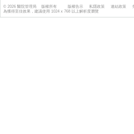
© 2026 醫院管理局 版權所有
版權告示
私隱政策
連結政策
為獲得至佳效果，建議使用 1024 x 768 以上解析度瀏覽