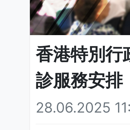
香港特別行
診服務安排
28.06.2025 11