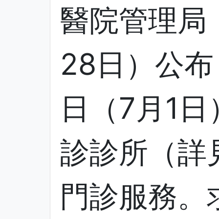
醫院管理局
28日）公
日（7月1
診診所（詳
門診服務。