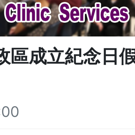
政區成立紀念日
:00