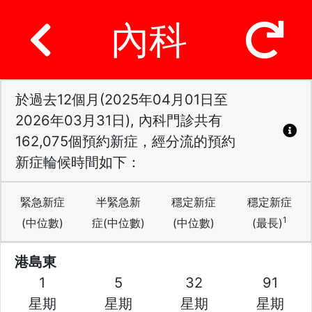
內科
於過去12個月(2025年04月01日至
2026年03月31日), 內科門診共有
162,075個預約新症，經分流的預約
新症輪候時間如下：
緊急新症
半緊急新
穩定新症
穩定新症
1
(中位數)
症(中位數)
(中位數)
(最長)
港島東
1
5
32
91
星期
星期
星期
星期