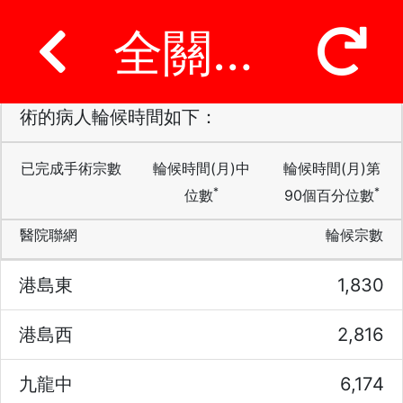
全關節置換術預約手術
於2025年4月至2026年3月期間，已完成手
術的病人輪候時間如下：
截至2026年3月31日，在骨科輪候全
關節置換術的個案共有33,277宗，各
已完成手術宗數
輪候時間(月)中
輪候時間(月)第
聯網的情況如下：
*
*
位數
90個百分位數
醫院聯網
輪候宗數
港島東
1,830
港島西
2,816
九龍中
6,174