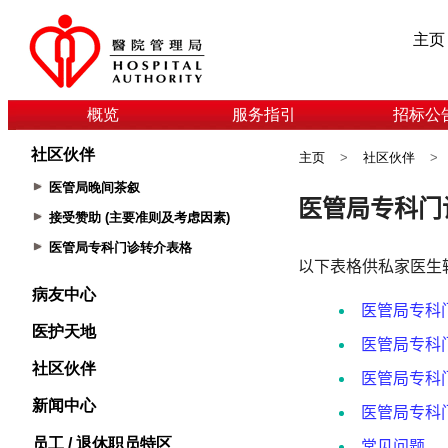
主页
概览
服务指引
招标公
社区伙伴
主页
>
社区伙伴
>
医管局晚间茶叙
接受赞助 (主要准则及考虑因素)
医管局专科门诊转介表格
病友中心
医护天地
社区伙伴
新闻中心
员工 / 退休职员特区