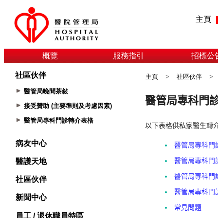
主頁
概覽
服務指引
招標公
社區伙伴
主頁
>
社區伙伴
>
醫管局晚間茶敍
接受贊助 (主要準則及考慮因素)
醫管局專科門診轉介表格
病友中心
醫護天地
社區伙伴
新聞中心
員工 / 退休職員特區