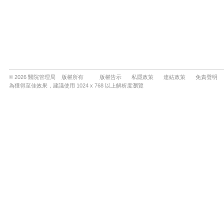
© 2026 醫院管理局 版權所有
版權告示
私隱政策
連結政策
免責聲明
為獲得至佳效果，建議使用 1024 x 768 以上解析度瀏覽