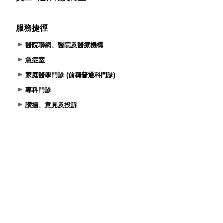
服務捷徑
醫院聯網、醫院及醫療機構
急症室
家庭醫學門診 (前稱普通科門診)
專科門診
讚揚、意見及投訴