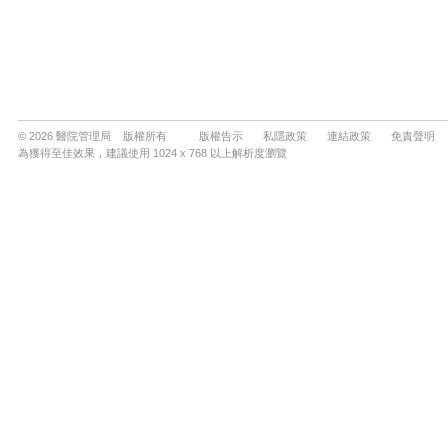
© 2026 醫院管理局 版權所有
版權告示
私隱政策
連結政策
免責聲明
為獲得至佳效果，建議使用 1024 x 768 以上解析度瀏覽