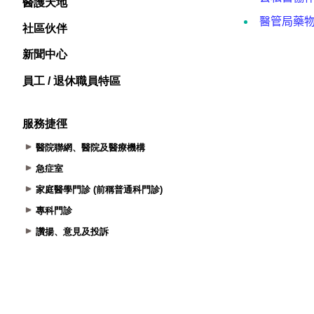
醫護天地
社區伙伴
新聞中心
員工 / 退休職員特區
服務捷徑
醫院聯網、醫院及醫療機構
急症室
家庭醫學門診 (前稱普通科門診)
專科門診
讚揚、意見及投訴