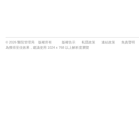
© 2026 醫院管理局 版權所有
版權告示
私隱政策
連結政策
免責聲明
為獲得至佳效果，建議使用 1024 x 768 以上解析度瀏覽