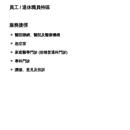
員工 / 退休職員特區
服務捷徑
醫院聯網、醫院及醫療機構
急症室
家庭醫學門診 (前稱普通科門診)
專科門診
讚揚、意見及投訴