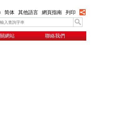
h
简体
其他語言
網頁指南
列印
關網站
聯絡我們