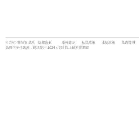
© 2026 醫院管理局 版權所有
版權告示
私隱政策
連結政策
免責聲明
為獲得至佳效果，建議使用 1024 x 768 以上解析度瀏覽