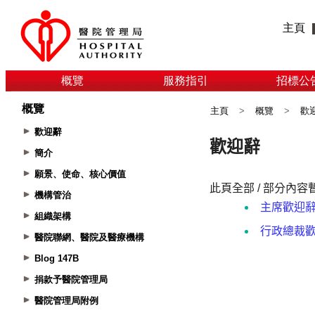
主頁
概覽
服務指引
招標公
概覽
主頁
>
概覽
>
歡
歡迎辭
簡介
願景、使命、核心價值
機構管治
組織架構
醫院聯網、醫院及醫療機構
Blog 147B
捐款予醫院管理局
醫院管理局附例