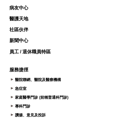
病友中心
醫護天地
社區伙伴
新聞中心
員工 / 退休職員特區
服務捷徑
醫院聯網、醫院及醫療機構
急症室
家庭醫學門診 (前稱普通科門診)
專科門診
讚揚、意見及投訴