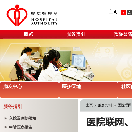
主页
概览
服务指引
招标公
病友中心
医护天地
社区
主页
服务指引
医院联网
服务指引
入院及住院须知
申请医疗报告