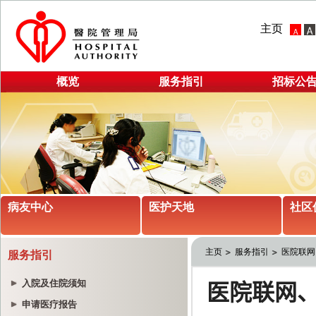
主页
概览
服务指引
招标公
病友中心
医护天地
社区
主页
服务指引
医院联网
服务指引
入院及住院须知
申请医疗报告