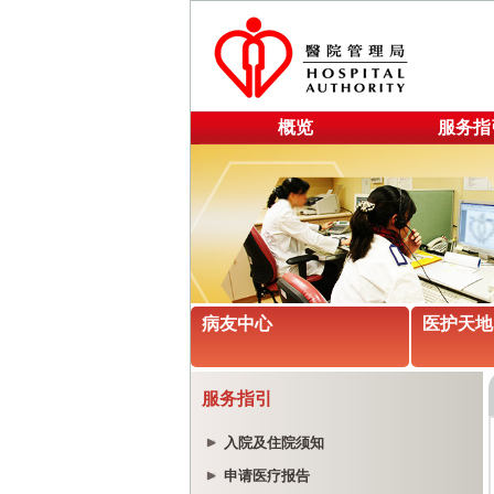
概览
服务指
病友中心
医护天地
服务指引
入院及住院须知
申请医疗报告