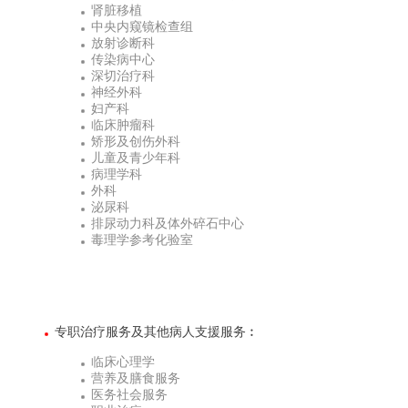
肾脏移植
中央内窥镜检查组
放射诊断科
传染病中心
深切治疗科
神经外科
妇产科
临床肿瘤科
矫形及创伤外科
儿童及青少年科
病理学科
外科
泌尿科
排尿动力科及体外碎石中心
毒理学参考化验室
专职治疗服务及其他病人支援服务︰
临床心理学
营养及膳食服务
医务社会服务