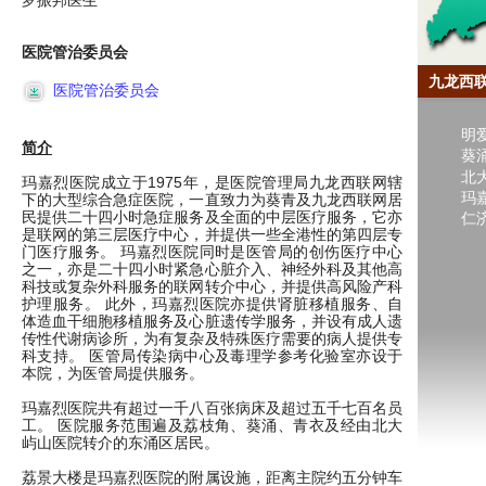
罗振邦医生
医院管治委员会
九龙西
医院管治委员会
明
简介
葵
北
玛嘉烈医院成立于1975年，是医院管理局九龙西联网辖
玛
下的大型综合急症医院，一直致力为葵青及九龙西联网居
民提供二十四小时急症服务及全面的中层医疗服务，它亦
仁
是联网的第三层医疗中心，并提供一些全港性的第四层专
门医疗服务。 玛嘉烈医院同时是医管局的创伤医疗中心
之一，亦是二十四小时紧急心脏介入、神经外科及其他高
科技或复杂外科服务的联网转介中心，并提供高风险产科
护理服务。 此外，玛嘉烈医院亦提供肾脏移植服务、自
体造血干细胞移植服务及心脏遗传学服务，并设有成人遗
传性代谢病诊所，为有复杂及特殊医疗需要的病人提供专
科支持。 医管局传染病中心及毒理学参考化验室亦设于
本院，为医管局提供服务。
玛嘉烈医院共有超过一千八百张病床及超过五千七百名员
工。 医院服务范围遍及荔枝角、葵涌、青衣及经由北大
屿山医院转介的东涌区居民。
荔景大楼是玛嘉烈医院的附属设施，距离主院约五分钟车