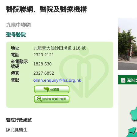
醫院聯網、醫院及醫療機構
九龍中聯網
聖母醫院
地址
九龍黃大仙沙田坳道 118 號
電話
2320 2121
來電顯示
1828 530
號碼
傳真
2327 6852
返回
電郵
olmh.enquiry@ha.org.hk
醫院行政總監
陳允健醫生