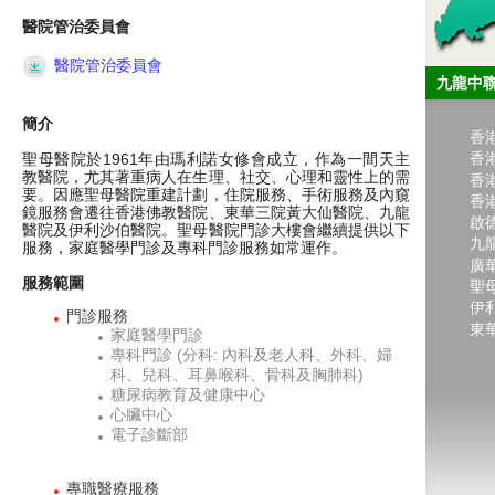
醫院管治委員會
醫院管治委員會
九龍中
簡介
香
香
聖母醫院於1961年由瑪利諾女修會成立，作為一間天主
教醫院，尤其著重病人在生理、社交、心理和靈性上的需
香
要。因應聖母醫院重建計劃，住院服務、手術服務及內窺
香
鏡服務會遷往香港佛教醫院、東華三院黃大仙醫院、九龍
啟
醫院及伊利沙伯醫院。聖母醫院門診大樓會繼續提供以下
九
服務，家庭醫學門診及專科門診服務如常運作。
廣
服務範圍
聖
伊
門診服務
東
家庭醫學門診
專科門診 (分科: 內科及老人科、外科、婦
科、兒科、耳鼻喉科、骨科及胸肺科)
糖尿病教育及健康中心
心臟中心
電子診斷部
專職醫療服務