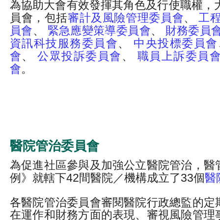
為協助大會有效發揮其角色及行使職權，大
員會，包括
審計及風險管理委員會
、
工
員會
、
緊急應變策導委員會
、
財務委員
資訊科技服務委員會
、
中央投標委員會
會
、
公眾投訴委員會
、
職員上訴委員
會
。
醫院管治委員會
為促進社區參與及加強公立醫院管治，醫
例》就轄下42間醫院／機構成立了33個
醫
各醫院管治委員會審閱醫院行政總監的定
在運作和財務方面的表現、審視風險管理