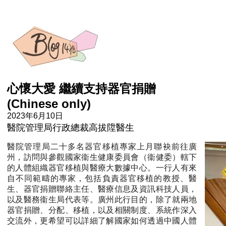
心懷大愛 繼續支持器官捐贈
(Chinese only)
2023年6月10日
醫院管理局行政總裁高拔陞醫生
醫院管理局二十多名器官移植專家上月聯袂前往廣
州，訪問與參觀國家衞生健康委員會（衞健委）轄下
的人體組織器官移植與醫療大數據中心。一行人有來
自不同範疇的專家，包括負責器官移植的教授、醫
生、器官捐贈聯絡主任、醫療信息及資訊科技人員，
以及醫務衞生局代表等。廣州此行目的，除了就兩地
器官捐贈、分配、移植，以及相關制度、系統作深入
交流外，更希望可以詳細了解國家如何透過中國人體