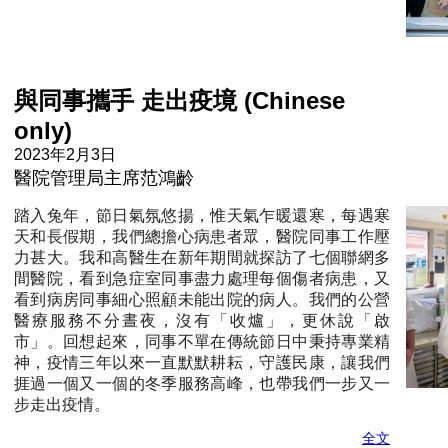
與同事攜手 走出疫境 (Chinese
only)
2023年2月3日
醫院管理局主席范鴻齡
踏入兔年，節日氣氛悠揚，惟天氣乍暖還寒，每遇寒
天和長假期，我們總擔心病患者眾，醫院同事工作壓
力甚大。我和高醫生在新年期間就探訪了七個聯網多
間醫院，看到急症室同事盡力處理每個傷者病患，又
看到病房同事細心照顧未能出院的病人。我們的公營
醫療服務不分晝夜，沒有「收爐」，更休說「啟
市」。回想起來，同事不單在傳統節日中秉持專業精
神，疫情三年以來一直默默耕耘，守護民康，讓我們
捱過一個又一個的冬季服務高峰，也帶我們一步又一
步走出疫情。
全文