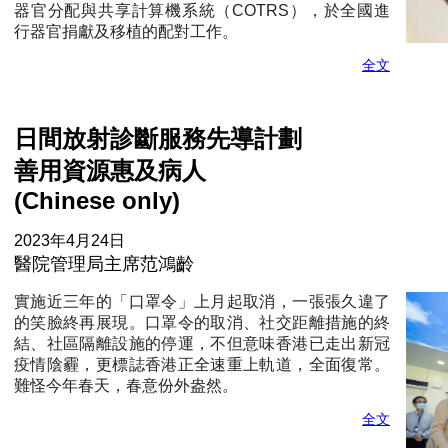
器官分配與共享計算機系統（COTRS），於全國進
行器官捐獻及移植的配對工作。
全文
日間放射診斷服務先導計劃
善用資源惠及病人
(Chinese only)
2023年4月24日
醫院管理局主席范鴻齡
實施近三年的「口罩令」上月起取消，一張張久違了
的笑臉終再展現。口罩令的取消、社交距離措施的終
結、社區隔離設施的停運，不但意味香港已走出新冠
疫情陰霾，更標誌香港正全速重上軌道，全面復常。
難怪今年春天，春意份外盎然。
全文