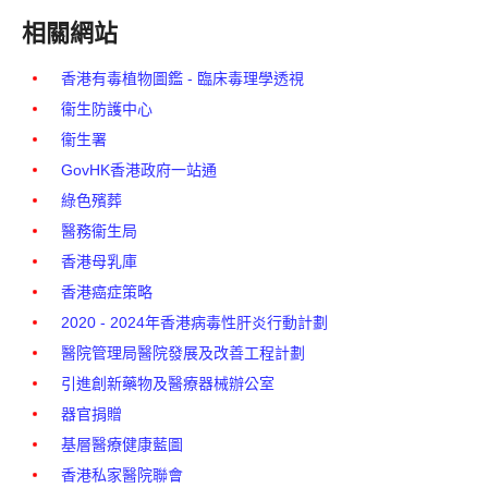
相關網站
香港有毒植物圖鑑 - 臨床毒理學透視
衞生防護中心
衞生署
GovHK香港政府一站通
綠色殯葬
醫務衞生局
香港母乳庫
香港癌症策略
2020 - 2024年香港病毒性肝炎行動計劃
醫院管理局醫院發展及改善工程計劃
引進創新藥物及醫療器械辦公室
器官捐贈
基層醫療健康藍圖
香港私家醫院聯會