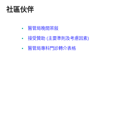
社區伙伴
醫管局晚間茶敍
接受贊助 (主要準則及考慮因素)
醫管局專科門診轉介表格