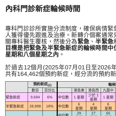
內科門診新症輪候時間
專科門診診所實施分流制度，確保病情緊
人獲得優先跟進及治療。新轉介個案通常
關專科醫生覆核，然後分為
緊急
、
半緊急
目標是把緊急及半緊急新症的輪候時間中
星期和八個星期之內
。
於過去12個月(2025年07月01日至2026年
共有164,462個預約新症，經分流的預
預約新症
輪候
(2)
數目
百份比
港島東
港島西
九龍中
少於 1
緊急新症
9,694
6%
中位數
1 星期
1 星期
星期
6
4
6
半緊急新症
28,898
18%
中位數
星期
星期
星期
29
27
65
中位數