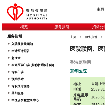
主页
概览
服务指引
招标公
服务指引
主页
>
服务指引
>
入院及住院须知
申请医疗报告
急症室
家庭医学门诊 (前称普通科门诊)
专科门诊
预约手术
专职医疗服务
药剂服务
中医诊所暨教研中心