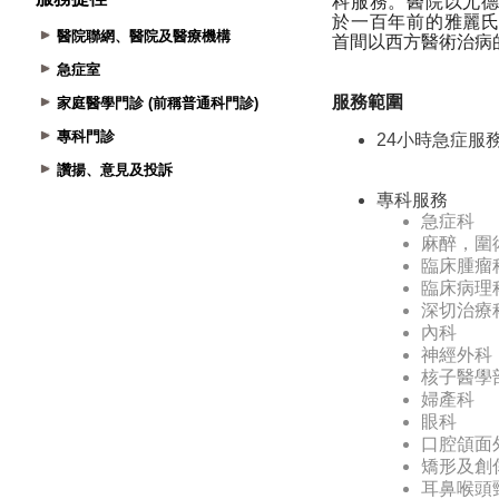
醫院聯網、醫院及醫療機構
急症室
家庭醫學門診 (前稱普通科門診)
專科門診
讚揚、意見及投訴