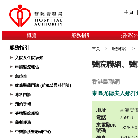
主頁
概覽
服務指引
招標公
服務指引
主頁
>
服務指引
>
入院及住院須知
申請醫療報告
急症室
家庭醫學門診 (前稱普通科門診)
專科門診
預約手術
專職醫療服務
藥劑服務
中醫診所暨教研中心