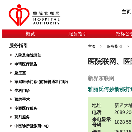
主页
概览
服务指引
招标公
服务指引
主页
>
服务指引
>
入院及住院须知
申请医疗报告
急症室
家庭医学门诊 (前称普通科门诊)
专科门诊
预约手术
专职医疗服务
药剂服务
中医诊所暨教研中心