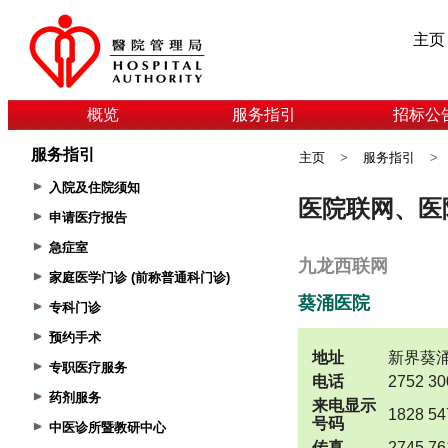
主页
概览
服务指引
招标公
服务指引
主页
>
服务指引
>
入院及住院须知
申请医疗报告
急症室
家庭医学门诊 (前称普通科门诊)
专科门诊
预约手术
专职医疗服务
药剂服务
中医诊所暨教研中心