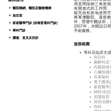
醫院聯網、醫院及醫療機構
急症室
家庭醫學門診 (前稱普通科門診)
專科門診
讚揚、意見及投訴