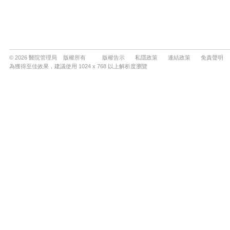
© 2026 醫院管理局 版權所有
版權告示
私隱政策
連結政策
免責聲明
為獲得至佳效果，建議使用 1024 x 768 以上解析度瀏覽