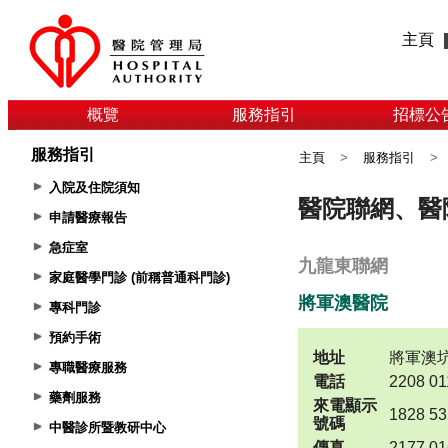
主頁
概覽
服務指引
招標公
服務指引
主頁
>
服務指引
>
入院及住院須知
申請醫療報告
急症室
家庭醫學門診 (前稱普通科門診)
專科門診
預約手術
專職醫療服務
藥劑服務
中醫診所暨教研中心