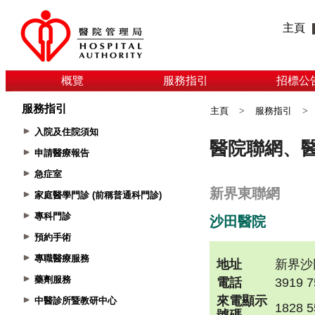
主頁
概覽
服務指引
招標公
服務指引
主頁
>
服務指引
>
入院及住院須知
申請醫療報告
急症室
家庭醫學門診 (前稱普通科門診)
專科門診
預約手術
專職醫療服務
藥劑服務
中醫診所暨教研中心