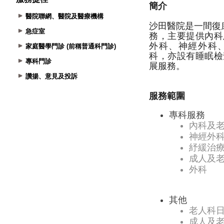
醫院聯網、醫院及醫療機構
急症室
家庭醫學門診 (前稱普通科門診)
專科門診
讚揚、意見及投訴