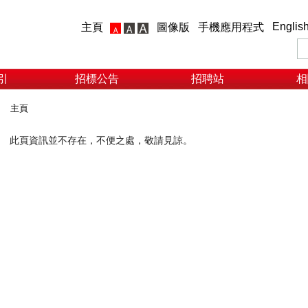
Englis
主頁
圖像版
手機應用程式
引
招標公告
招聘站
相
主頁