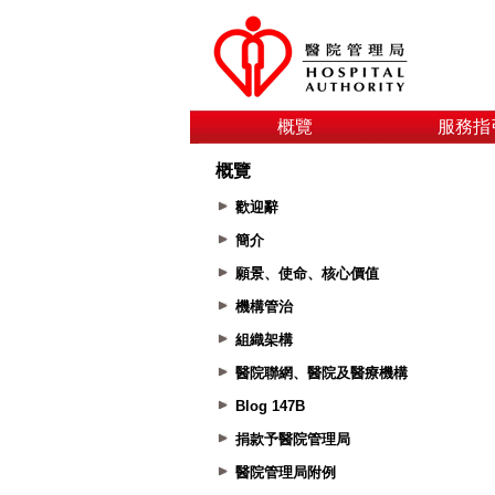
概覽
服務指
概覽
歡迎辭
簡介
願景、使命、核心價值
機構管治
組織架構
醫院聯網、醫院及醫療機構
Blog 147B
捐款予醫院管理局
醫院管理局附例