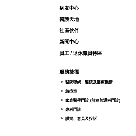
病友中心
醫護天地
社區伙伴
新聞中心
員工 / 退休職員特區
服務捷徑
醫院聯網、醫院及醫療機構
急症室
家庭醫學門診 (前稱普通科門診)
專科門診
讚揚、意見及投訴