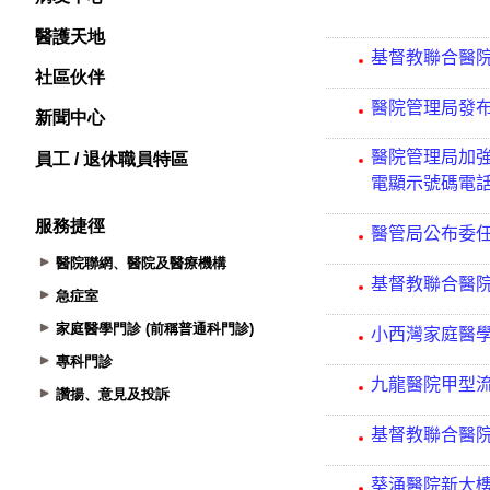
醫護天地
社區伙伴
新聞中心
員工 / 退休職員特區
服務捷徑
醫院聯網、醫院及醫療機構
急症室
家庭醫學門診 (前稱普通科門診)
專科門診
讚揚、意見及投訴