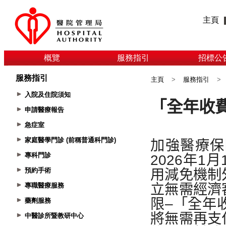
主頁
概覽
服務指引
招標公
服務指引
主頁
>
服務指引
>
入院及住院須知
申請醫療報告
急症室
家庭醫學門診 (前稱普通科門診)
專科門診
預約手術
專職醫療服務
藥劑服務
中醫診所暨教研中心