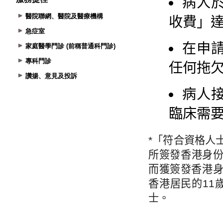
醫院聯網、醫院及醫療機構
急症室
家庭醫學門診 (前稱普通科門診)
專科門診
讚揚、意見及投訴