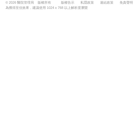
© 2026 醫院管理局 版權所有
版權告示
私隱政策
連結政策
免責聲明
為獲得至佳效果，建議使用 1024 x 768 以上解析度瀏覽