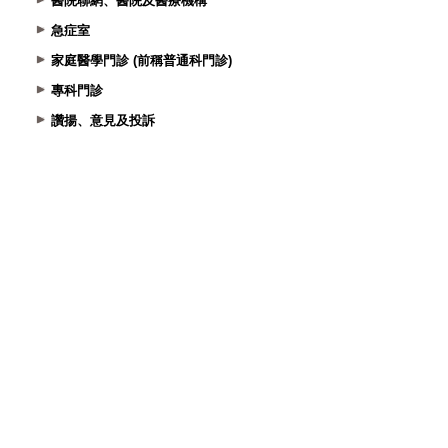
醫院聯網、醫院及醫療機構
急症室
家庭醫學門診 (前稱普通科門診)
專科門診
讚揚、意見及投訴