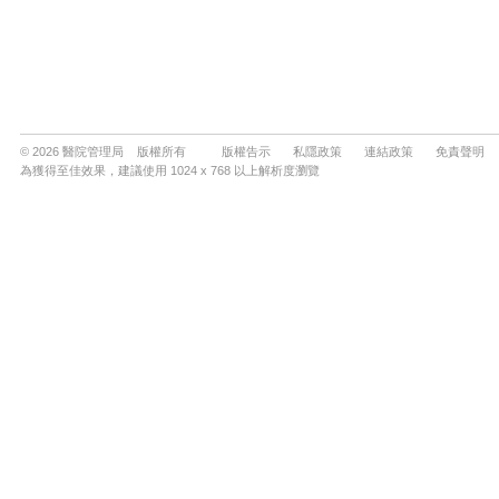
© 2026 醫院管理局 版權所有
版權告示
私隱政策
連結政策
免責聲明
為獲得至佳效果，建議使用 1024 x 768 以上解析度瀏覽