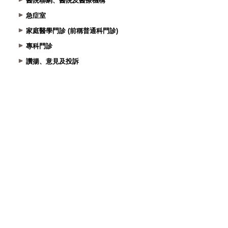
醫院聯網、醫院及醫療機構
急症室
家庭醫學門診 (前稱普通科門診)
專科門診
讚揚、意見及投訴