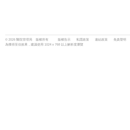
© 2026 醫院管理局 版權所有
版權告示
私隱政策
連結政策
免責聲明
為獲得至佳效果，建議使用 1024 x 768 以上解析度瀏覽