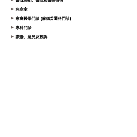
醫院聯網、醫院及醫療機構
急症室
家庭醫學門診 (前稱普通科門診)
專科門診
讚揚、意見及投訴