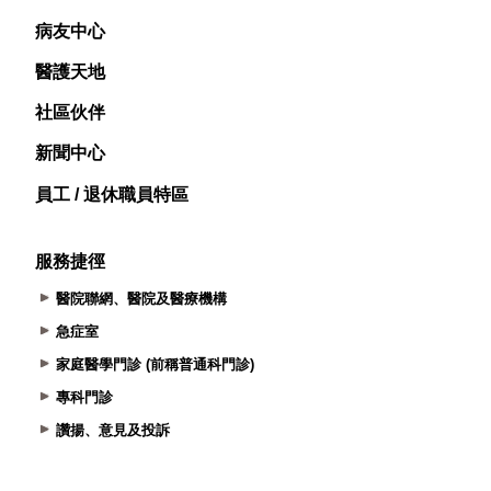
病友中心
醫護天地
社區伙伴
新聞中心
員工 / 退休職員特區
服務捷徑
醫院聯網、醫院及醫療機構
急症室
家庭醫學門診 (前稱普通科門診)
專科門診
讚揚、意見及投訴