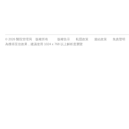
© 2026 醫院管理局 版權所有
版權告示
私隱政策
連結政策
免責聲明
為獲得至佳效果，建議使用 1024 x 768 以上解析度瀏覽