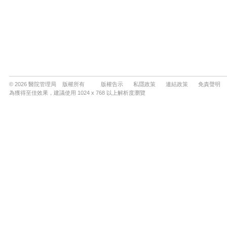
© 2026 醫院管理局 版權所有
版權告示
私隱政策
連結政策
免責聲明
為獲得至佳效果，建議使用 1024 x 768 以上解析度瀏覽