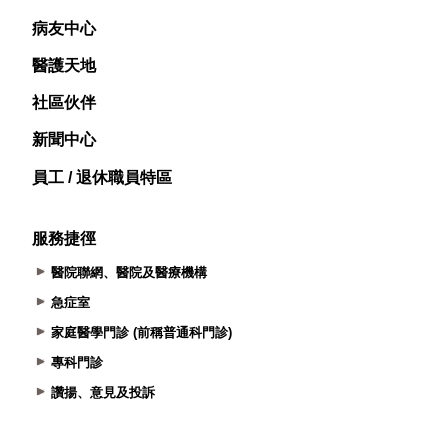
病友中心
醫護天地
社區伙伴
新聞中心
員工 / 退休職員特區
服務捷徑
醫院聯網、醫院及醫療機構
急症室
家庭醫學門診 (前稱普通科門診)
專科門診
讚揚、意見及投訴