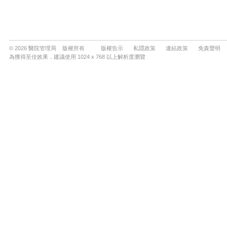
© 2026 醫院管理局 版權所有
版權告示
私隱政策
連結政策
免責聲明
為獲得至佳效果，建議使用 1024 x 768 以上解析度瀏覽