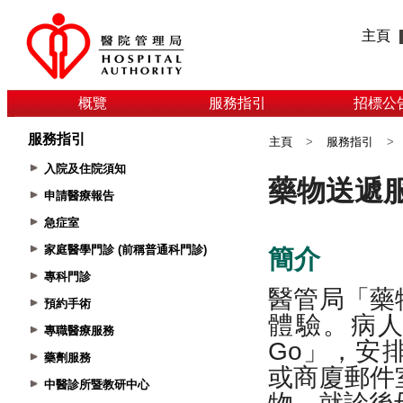
主頁
概覽
服務指引
招標公
服務指引
主頁
>
服務指引
>
入院及住院須知
申請醫療報告
急症室
家庭醫學門診 (前稱普通科門診)
專科門診
預約手術
專職醫療服務
藥劑服務
中醫診所暨教研中心