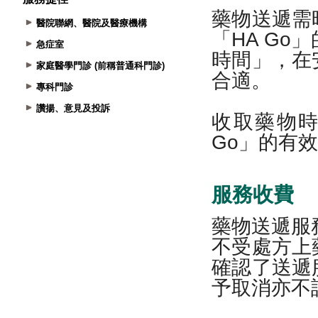
醫院聯網、醫院及醫療機構
急症室
家庭醫學門診 (前稱普通科門診)
專科門診
讚揚、意見及投訴