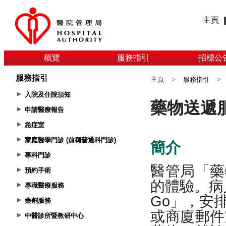
主頁
概覽
服務指引
招標公
服務指引
主頁
>
服務指引
>
入院及住院須知
申請醫療報告
急症室
家庭醫學門診 (前稱普通科門診)
專科門診
預約手術
專職醫療服務
藥劑服務
中醫診所暨教研中心