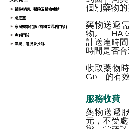
醫院聯網、醫院及醫療機構
急症室
家庭醫學門診 (前稱普通科門診)
專科門診
讚揚、意見及投訴