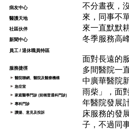
病友中心
醫護天地
社區伙伴
新聞中心
員工 / 退休職員特區
服務捷徑
醫院聯網、醫院及醫療機構
急症室
家庭醫學門診 (前稱普通科門診)
專科門診
讚揚、意見及投訴