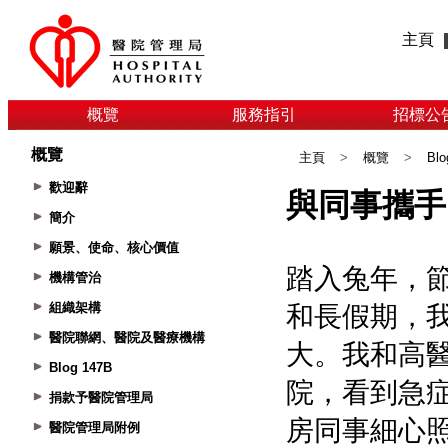
主頁
概覽
服務指引
招標公
概覽
主頁
>
概覽
>
Blo
歡迎辭
簡介
願景、使命、核心價值
機構管治
組織架構
醫院聯網、醫院及醫療機構
Blog 147B
捐款予醫院管理局
醫院管理局附例